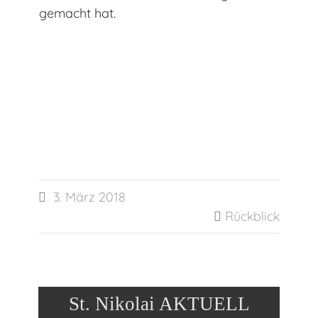
gemacht hat.
3. März 2018

Rückblick

St. Nikolai AKTUELL