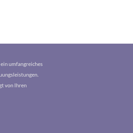
n ein umfangreiches
uungsleistungen.
gt von Ihren