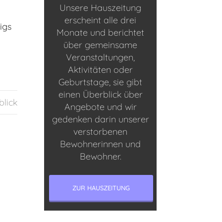
Unsere Hauszeitung
erscheint alle drei
igs
Monate und berichtet
über gemeinsame
Veranstaltungen,
Aktivitäten oder
Geburtstage, sie gibt
einen Überblick über
blick
Angebote und wir
gedenken darin unserer
verstorbenen
Bewohnerinnen und
Bewohner.
ZUR HAUSZEITUNG