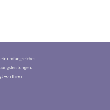
n ein umfangreiches
uungsleistungen.
gt von Ihren