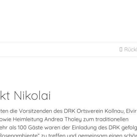
Rück

t Nikolai
en die Vorsitzenden des DRK Ortsverein Kollnau, Elvi
owie Heimleitung Andrea Tholey zum traditionellen
ehr als 100 Gäste waren der Einladung des DRK gefolg
 „Rosenambiente“ zu treffen und gemeinsam einen schö