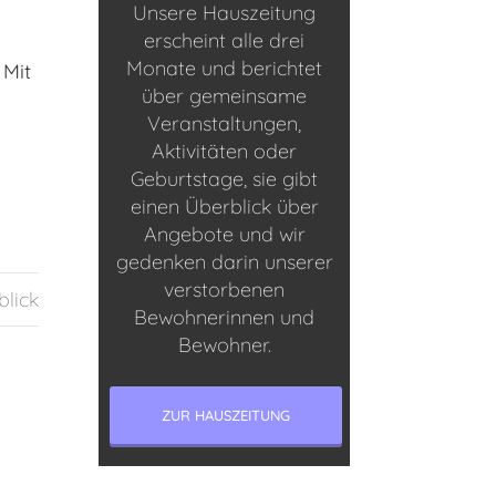
Unsere Hauszeitung
erscheint alle drei
Monate und berichtet
 Mit
über gemeinsame
Veranstaltungen,
Aktivitäten oder
Geburtstage, sie gibt
einen Überblick über
Angebote und wir
gedenken darin unserer
verstorbenen
blick
Bewohnerinnen und
Bewohner.
ZUR HAUSZEITUNG